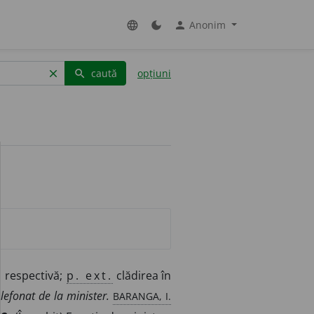
Anonim
language
dark_mode
person
caută
opțiuni
clear
search
a respectivă;
p. ext.
clădirea în
BARANGA, I.
elefonat de la minister.