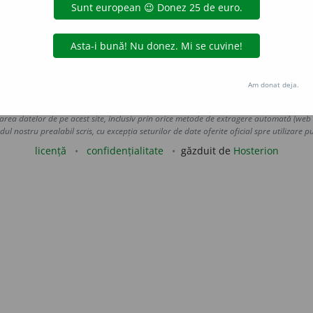
SP. POPESCU, M. G.
 moș Gheorghe – spune Ion oprindu-l în loc.
65
ALECSANDRI, T. I
minister.
427.
3.
(În
expr.
)
Minister public
(în 
 de
blaurb.
acțiuni
Am donat deja.
Copyright © 2004-2026 dexonline (https://dexonline.ro)
area datelor de pe acest site, inclusiv prin orice metode de extragere automată (web s
dul nostru prealabil scris, cu excepția seturilor de date oferite oficial spre utilizare pub
licență
confidențialitate
găzduit de
Hosterion