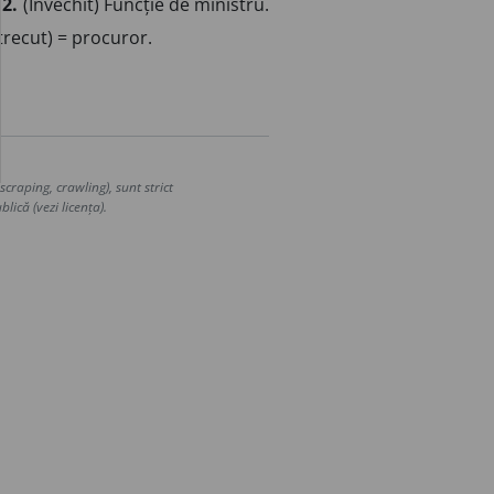
.
2.
(Învechit) Funcție de ministru.
trecut) = procuror.
craping, crawling), sunt strict
lică (vezi licența).