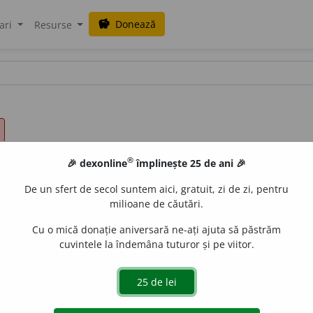
Donează
savings
ari
Resurse
®
🎉 dexonline
împlinește 25 de ani 🎉
De un sfert de secol suntem aici, gratuit, zi de zi, pentru
milioane de căutări.
Cu o mică donație aniversară ne-ați ajuta să păstrăm
cuvintele la îndemâna tuturor și pe viitor.
or al administrației de stat condus de un ministru; instituți
uție.
Și tu de unde știai de ședința de azi dimineață?
–
Mi s-a t