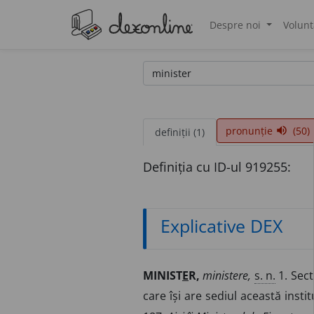
Despre noi
Volunt
®
pronunție
(50)
volume_up
definiții (1)
Definiția cu ID-ul 919255:
Explicative DEX
MINIST
E
R,
ministere,
s. n.
1. Sect
care își are sediul această instit