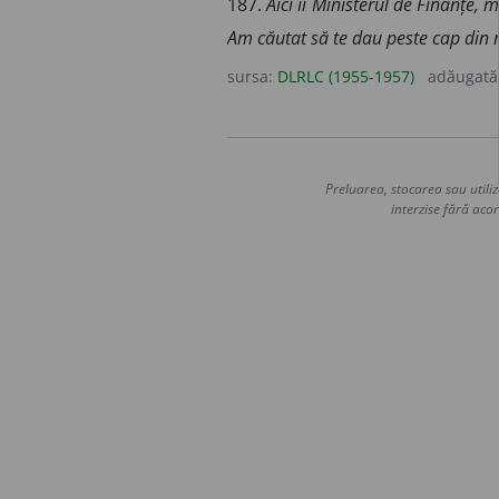
187.
Aici îi Ministerul de Finanțe,
Am căutat să te dau peste cap din 
sursa:
DLRLC (1955-1957)
adăugată
Preluarea, stocarea sau utiliz
interzise fără acor