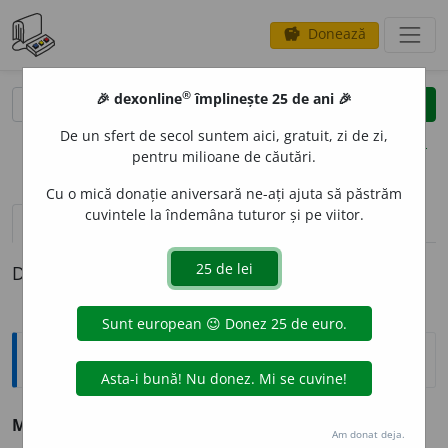
Donează
savings
®
®
🎉 dexonline
împlinește 25 de ani 🎉
caută
clear
search
De un sfert de secol suntem aici, gratuit, zi de zi,
opțiuni
pentru milioane de căutări.
Cu o mică donație aniversară ne-ați ajuta să păstrăm
cuvintele la îndemâna tuturor și pe viitor.
pronunție
(4)
volume_up
definiții (1)
Definiția cu ID-ul 193795:
Sinonime
MINER
A
L
adj. v.
anorganic.
Am donat deja.