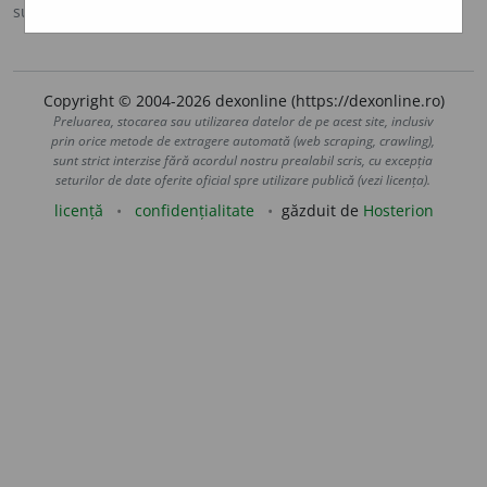
sursa:
Sinonime (2002)
adăugată de
siveco
acțiuni
Copyright © 2004-2026 dexonline (https://dexonline.ro)
Preluarea, stocarea sau utilizarea datelor de pe acest site, inclusiv
prin orice metode de extragere automată (web scraping, crawling),
sunt strict interzise fără acordul nostru prealabil scris, cu excepția
seturilor de date oferite oficial spre utilizare publică (vezi licența).
licență
confidențialitate
găzduit de
Hosterion