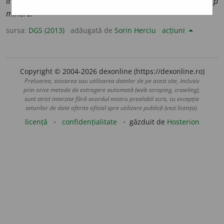
inorganic, mineral, neorganic.
Diamantul este un corp
mineral
sursa:
DGS (2013)
adăugată de
Sorin Herciu
acțiuni
Copyright © 2004-2026 dexonline (https://dexonline.ro)
Preluarea, stocarea sau utilizarea datelor de pe acest site, inclusiv
prin orice metode de extragere automată (web scraping, crawling),
sunt strict interzise fără acordul nostru prealabil scris, cu excepția
seturilor de date oferite oficial spre utilizare publică (vezi licența).
licență
confidențialitate
găzduit de
Hosterion