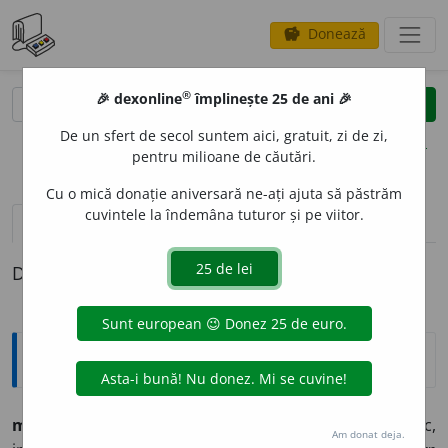
Donează
savings
®
®
🎉 dexonline
împlinește 25 de ani 🎉
caută
clear
search
De un sfert de secol suntem aici, gratuit, zi de zi,
opțiuni
pentru milioane de căutări.
Cu o mică donație aniversară ne-ați ajuta să păstrăm
cuvintele la îndemâna tuturor și pe viitor.
pronunție
(4)
volume_up
definiții (1)
Definiția cu ID-ul 1377965:
Sinonime
miner
a
l, -ă
adj.
(
chim.
; despre corpuri
) anorganic,
Am donat deja.