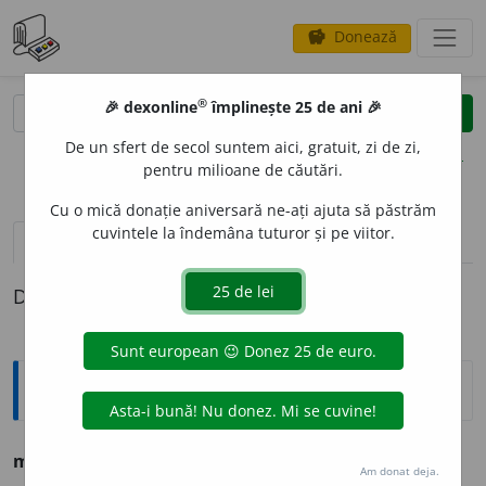
Donează
savings
®
®
🎉 dexonline
împlinește 25 de ani 🎉
caută
clear
search
De un sfert de secol suntem aici, gratuit, zi de zi,
opțiuni
pentru milioane de căutări.
Cu o mică donație aniversară ne-ați ajuta să păstrăm
cuvintele la îndemâna tuturor și pe viitor.
pronunție
(4)
volume_up
definiții (1)
Definiția cu ID-ul 1293772:
Ortografice DOOM
1
miner
a
l
adj.
m.
,
pl.
miner
a
li
;
f.
miner
a
lă
,
pl.
miner
a
le
Am donat deja.