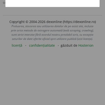
sursa:
DOOM 3 (2021)
adăugată de
gall
acțiuni
Copyright © 2004-2026 dexonline (https://dexonline.ro)
Preluarea, stocarea sau utilizarea datelor de pe acest site, inclusiv
prin orice metode de extragere automată (web scraping, crawling),
sunt strict interzise fără acordul nostru prealabil scris, cu excepția
seturilor de date oferite oficial spre utilizare publică (vezi licența).
licență
confidențialitate
găzduit de
Hosterion