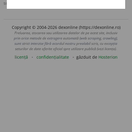
sursa:
DOOM 3 (2021)
adăugată de
gall
acțiuni
Copyright © 2004-2026 dexonline (https://dexonline.ro)
Preluarea, stocarea sau utilizarea datelor de pe acest site, inclusiv
prin orice metode de extragere automată (web scraping, crawling),
sunt strict interzise fără acordul nostru prealabil scris, cu excepția
seturilor de date oferite oficial spre utilizare publică (vezi licența).
licență
confidențialitate
găzduit de
Hosterion