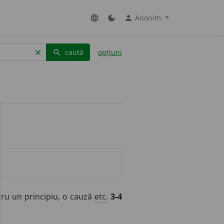
Anonim
language
dark_mode
person
caută
opțiuni
clear
search
tru un principiu, o cauză
etc.
3-4