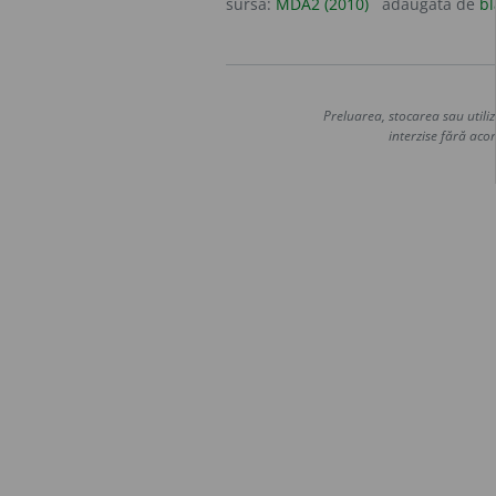
sursa:
MDA2 (2010)
adăugată de
bl
Preluarea, stocarea sau utiliz
interzise fără acor