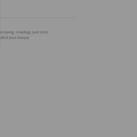
craping, crawling), sunt strict
lică (vezi licența).