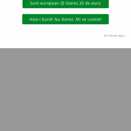
aurb.
acțiuni
Copyright © 2004-2026 dexonline (https://dexonline.ro)
area datelor de pe acest site, inclusiv prin orice metode de extragere automată (web s
Am donat deja.
dul nostru prealabil scris, cu excepția seturilor de date oferite oficial spre utilizare pub
licență
confidențialitate
găzduit de
Hosterion