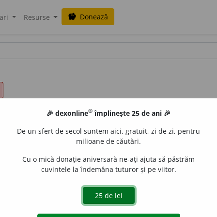
Donează
savings
ari
Resurse
®
🎉 dexonline
împlinește 25 de ani 🎉
De un sfert de secol suntem aici, gratuit, zi de zi, pentru
milioane de căutări.
Cu o mică donație aniversară ne-ați ajuta să păstrăm
cuvintele la îndemâna tuturor și pe viitor.
 ~e
/
E:
fr
militant
]
1-2
smf
,
a
(Persoană) care militează pen
itate intensă într-un domeniu social, politic, cultural.