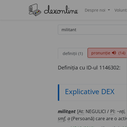
Despre noi
Volunt
®
pronunție
(14)
volume_up
definiții (1)
Definiția cu ID-ul 1146302:
Explicative DEX
milit
a
nt
[
At:
NEGULICI /
Pl
:
~nți,
smf
,
a
(Persoană) care are o activ