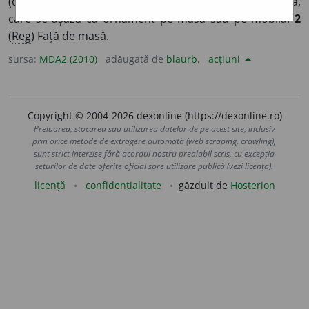
(de table)]
1
Obiect de pânză brodată sau de dantelă,
care se așază ca ornament pe masă sau pe mobilă.
2
(
Reg
) Față de masă.
sursa:
MDA2 (2010)
adăugată de
blaurb.
acțiuni
Copyright © 2004-2026 dexonline (https://dexonline.ro)
Preluarea, stocarea sau utilizarea datelor de pe acest site, inclusiv
prin orice metode de extragere automată (web scraping, crawling),
sunt strict interzise fără acordul nostru prealabil scris, cu excepția
seturilor de date oferite oficial spre utilizare publică (vezi licența).
licență
confidențialitate
găzduit de
Hosterion