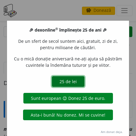
Donează
savings
®
®
🎉 dexonline
împlinește 25 de ani 🎉
caută
clear
search
De un sfert de secol suntem aici, gratuit, zi de zi,
opțiuni
pentru milioane de căutări.
Cu o mică donație aniversară ne-ați ajuta să păstrăm
cuvintele la îndemâna tuturor și pe viitor.
pronunție
(5)
volume_up
definiții (1)
Definiția cu ID-ul 1146247:
Explicative DEX
mili
e
u
sn
[
At:
DLR /
P:
~li-eu
/
V:
~l
e
u
/
Pl
:
~ri
/
E:
fr
milieu
Am donat deja.