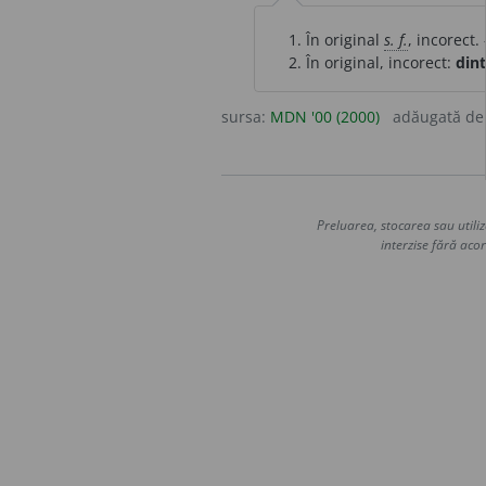
În original
s. f.
, incorect
În original, incorect:
dint
sursa:
MDN '00 (2000)
adăugată d
Preluarea, stocarea sau utiliz
interzise fără acor