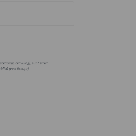
craping, crawling), sunt strict
lică (vezi licența).