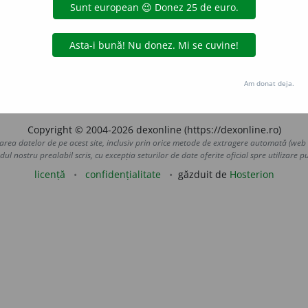
. —
gall
r-o curie.
—
gall
e
raduborza
acțiuni
Am donat deja.
Copyright © 2004-2026 dexonline (https://dexonline.ro)
area datelor de pe acest site, inclusiv prin orice metode de extragere automată (web s
dul nostru prealabil scris, cu excepția seturilor de date oferite oficial spre utilizare pub
licență
confidențialitate
găzduit de
Hosterion