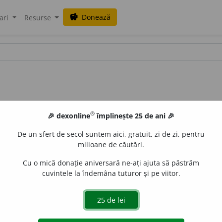
Donează
savings
ari
Resurse
®
🎉 dexonline
împlinește 25 de ani 🎉
De un sfert de secol suntem aici, gratuit, zi de zi, pentru
milioane de căutări.
Cu o mică donație aniversară ne-ați ajuta să păstrăm
cuvintele la îndemâna tuturor și pe viitor.
[2]
parte dintr-un curie. (<
fr.
millicurie
)