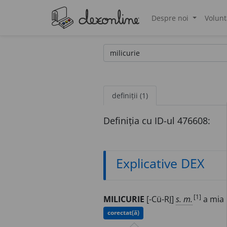
Despre noi
Volunt
®
definiții (1)
Definiția cu ID-ul 476608:
Explicative DEX
[1]
MILICURIE
[-Cü-R
I
]
s. m.
a mia 
corectat(ă)