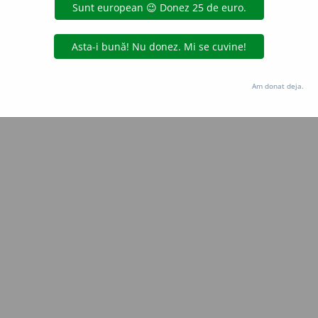
Copyright © 2004-2026 dexonline (https://dexonline.ro)
area datelor de pe acest site, inclusiv prin orice metode de extragere automată (web s
dul nostru prealabil scris, cu excepția seturilor de date oferite oficial spre utilizare pub
Am donat deja.
licență
confidențialitate
găzduit de
Hosterion