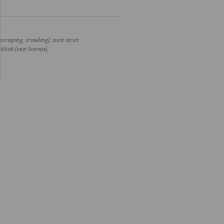
craping, crawling), sunt strict
lică (vezi licența).