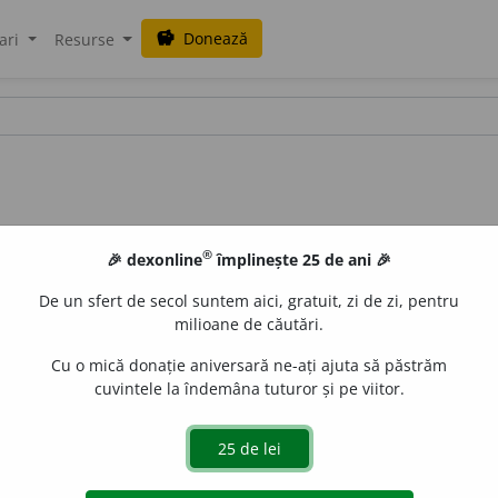
Donează
savings
ari
Resurse
®
🎉 dexonline
împlinește 25 de ani 🎉
De un sfert de secol suntem aici, gratuit, zi de zi, pentru
milioane de căutări.
Cu o mică donație aniversară ne-ați ajuta să păstrăm
cuvintele la îndemâna tuturor și pe viitor.
i, ~e
/
E:
fr
migrant
] Persoană care migrează.
aurb.
acțiuni