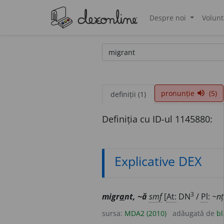
Despre noi
Volunt
®
pronunție
(5)
volume_up
definiții (1)
Definiția cu ID-ul 1145880:
Explicative DEX
3
migr
a
nt, ~ă
smf
[
At:
DN
/
Pl
:
~nț
sursa:
MDA2 (2010)
adăugată de
bl