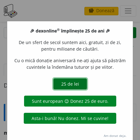
Donează
savings
®
®
🎉 dexonline
împlinește 25 de ani 🎉
caută
clear
search
De un sfert de secol suntem aici, gratuit, zi de zi,
opțiuni
pentru milioane de căutări.
Cu o mică donație aniversară ne-ați ajuta să păstrăm
cuvintele la îndemâna tuturor și pe viitor.
pronunție
(50)
volume_up
definiții (1)
Definiția cu ID-ul 748207:
Ortografice DOOM
mi
e
re
s. f.
,
g.-d.
art.
mi
e
rii
Am donat deja.