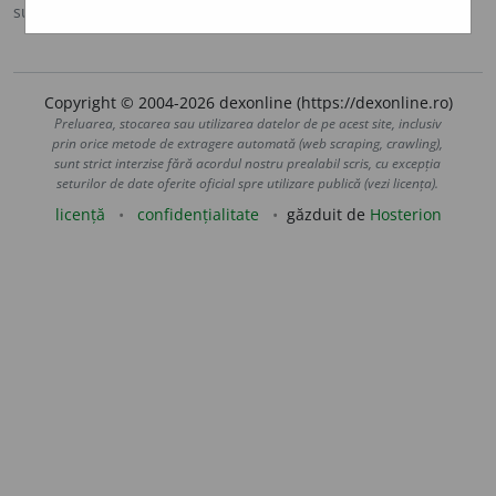
sursa:
DOOM 2 (2005)
adăugată de
raduborza
acțiuni
Copyright © 2004-2026 dexonline (https://dexonline.ro)
Preluarea, stocarea sau utilizarea datelor de pe acest site, inclusiv
prin orice metode de extragere automată (web scraping, crawling),
sunt strict interzise fără acordul nostru prealabil scris, cu excepția
seturilor de date oferite oficial spre utilizare publică (vezi licența).
licență
confidențialitate
găzduit de
Hosterion