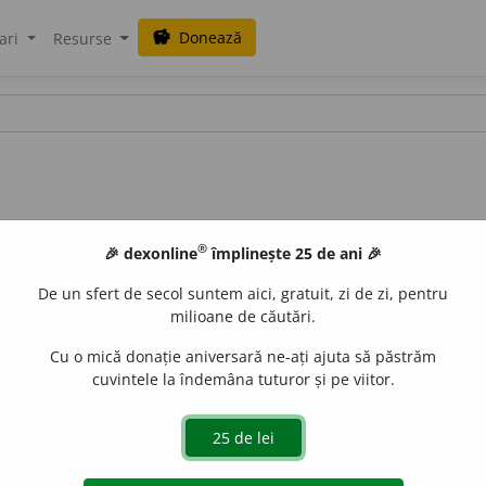
Donează
savings
ari
Resurse
®
🎉 dexonline
împlinește 25 de ani 🎉
De un sfert de secol suntem aici, gratuit, zi de zi, pentru
milioane de căutări.
Cu o mică donație aniversară ne-ați ajuta să păstrăm
cuvintele la îndemâna tuturor și pe viitor.
lbinar. Apicultor. Prisăcar. Stupar.
in Herciu
acțiuni