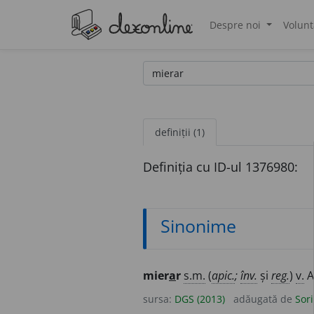
Despre noi
Volunt
®
definiții (1)
Definiția cu ID-ul 1376980:
Sinonime
mier
a
r
s.m.
(
apic.
;
înv.
și
reg.
)
v.
A
sursa:
DGS (2013)
adăugată de
Sor