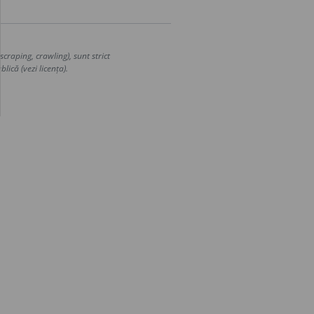
craping, crawling), sunt strict
lică (vezi licența).