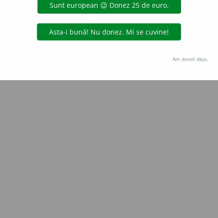
Copyright © 2004-2026 dexonline (https://dexonline.ro)
area datelor de pe acest site, inclusiv prin orice metode de extragere automată (web s
dul nostru prealabil scris, cu excepția seturilor de date oferite oficial spre utilizare pub
Am donat deja.
licență
confidențialitate
găzduit de
Hosterion