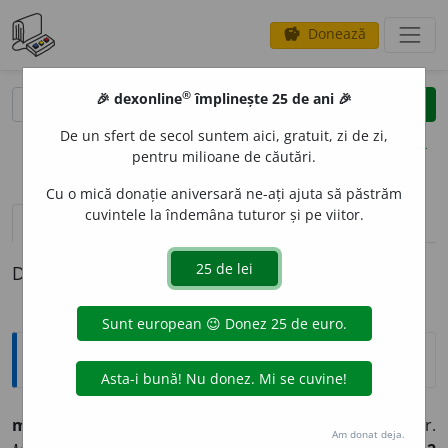
Donează
savings
®
®
🎉 dexonline
împlinește 25 de ani 🎉
caută
clear
search
De un sfert de secol suntem aici, gratuit, zi de zi,
opțiuni
pentru milioane de căutări.
Cu o mică donație aniversară ne-ați ajuta să păstrăm
cuvintele la îndemâna tuturor și pe viitor.
pronunție
(42)
volume_up
definiții (1)
Definiția cu ID-ul 1376049:
Sinonime
m
e
tru
s.m.
I 1
(
metrol.
)
metru pătrat
= <
înv.
> centiar.
Am donat deja.