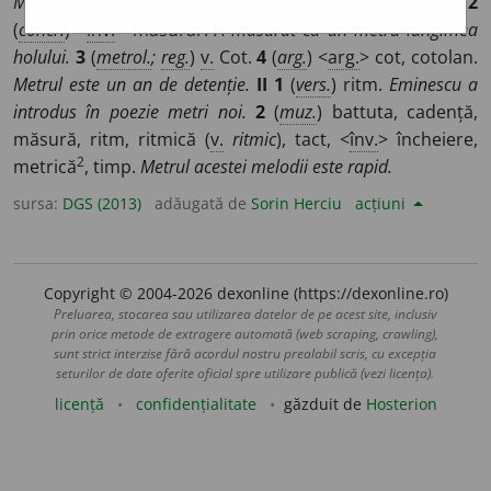
Metrul pătrat este o unitate de măsură a suprafeței.
2
(
concr.
) <
înv.
> măsurar.
A măsurat cu un metru lungimea
holului.
3
(
metrol.
;
reg.
)
v.
Cot.
4
(
arg.
) <
arg.
> cot, cotolan.
Metrul este un an de detenție.
II 1
(
vers.
) ritm.
Eminescu a
introdus în poezie metri noi.
2
(
muz.
) battuta, cadență,
măsură, ritm, ritmică (
v.
ritmic
), tact, <
înv.
> încheiere,
2
metrică
, timp.
Metrul acestei melodii este rapid.
sursa:
DGS (2013)
adăugată de
Sorin Herciu
acțiuni
Copyright © 2004-2026 dexonline (https://dexonline.ro)
Preluarea, stocarea sau utilizarea datelor de pe acest site, inclusiv
prin orice metode de extragere automată (web scraping, crawling),
sunt strict interzise fără acordul nostru prealabil scris, cu excepția
seturilor de date oferite oficial spre utilizare publică (vezi licența).
licență
confidențialitate
găzduit de
Hosterion