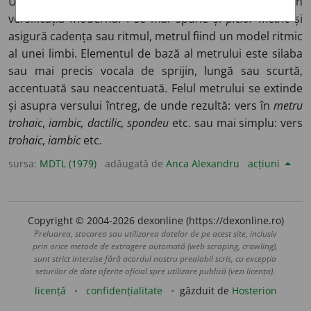
Unitate ritmică atît în versificația greco-latină, cît și în
versificația modernă. I se mai spune și
picior metric
și
asigură cadența sau ritmul, metrul fiind un model ritmic
al unei limbi. Elementul de bază al metrului este silaba
sau mai precis vocala de sprijin, lungă sau scurtă,
accentuată sau neaccentuată. Felul metrului se extinde
și asupra versului întreg, de unde rezultă: vers în
metru
trohaic
,
iambic, dactilic, spondeu
etc. sau mai simplu: vers
trohaic
,
iambic
etc.
sursa:
MDTL (1979)
adăugată de
Anca Alexandru
acțiuni
Copyright © 2004-2026 dexonline (https://dexonline.ro)
Preluarea, stocarea sau utilizarea datelor de pe acest site, inclusiv
prin orice metode de extragere automată (web scraping, crawling),
sunt strict interzise fără acordul nostru prealabil scris, cu excepția
seturilor de date oferite oficial spre utilizare publică (vezi licența).
licență
confidențialitate
găzduit de
Hosterion