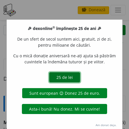
Donează
savings
®
®
🎉 dexonline
împlinește 25 de ani 🎉
caută
clear
search
De un sfert de secol suntem aici, gratuit, zi de zi,
opțiuni
pentru milioane de căutări.
Cu o mică donație aniversară ne-ați ajuta să păstrăm
cuvintele la îndemâna tuturor și pe viitor.
pronunție
(42)
volume_up
definiții (1)
Definiția cu ID-ul 1182353:
Jargon
METRU
(< fr.
mètre
< lat.
metrum
; gr.
metron
, măsură)
Am donat deja.