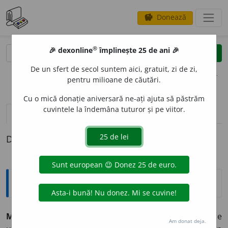
Donează
savings
®
®
🎉 dexonline
împlinește 25 de ani 🎉
caută
clear
search
De un sfert de secol suntem aici, gratuit, zi de zi,
opțiuni
pentru milioane de căutări.
Cu o mică donație aniversară ne-ați ajuta să păstrăm
cuvintele la îndemâna tuturor și pe viitor.
pronunție
(5)
volume_up
definiții (1)
Definiția cu ID-ul 45969:
Explicative DEX
METAMORFOZ
A
,
metamorfozez,
vb.
I.
1.
Refl.
(Despre
Am donat deja.