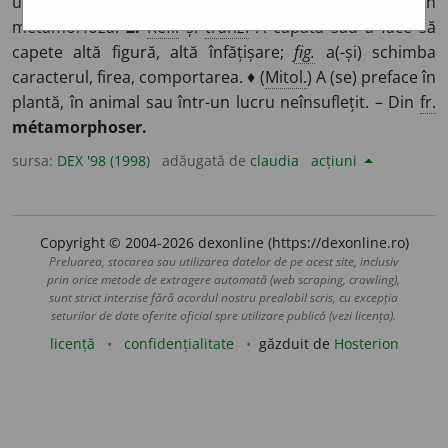
unele animale inferioare) A se dezvolta prin
metamorfoză.
2.
Refl.
și
tranz.
A căpăta sau a face să
capete altă figură, altă înfățișare;
fig.
a(-și) schimba
caracterul, firea, comportarea. ♦ (
Mitol.
) A (se) preface în
plantă, în animal sau într-un lucru neînsuflețit. – Din
fr.
métamorphoser.
sursa:
DEX '98 (1998)
adăugată de
claudia
acțiuni
Copyright © 2004-2026 dexonline (https://dexonline.ro)
Preluarea, stocarea sau utilizarea datelor de pe acest site, inclusiv
prin orice metode de extragere automată (web scraping, crawling),
sunt strict interzise fără acordul nostru prealabil scris, cu excepția
seturilor de date oferite oficial spre utilizare publică (vezi licența).
licență
confidențialitate
găzduit de
Hosterion