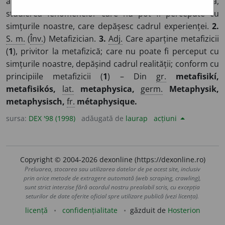
a filozofiei având drept obiect cunoașterea absolută,
studierea fenomenelor care nu pot fi percepute cu
simțurile noastre, care depășesc cadrul experienței.
2.
S. m.
(
Înv.
) Metafizician.
3.
Adj.
Care aparține metafizicii
(
1
), privitor la metafizică; care nu poate fi perceput cu
simțurile noastre, depășind cadrul realității; conform cu
principiile metafizicii (
1
) – Din
gr.
metafisikí,
metafisikós,
lat.
metaphysica,
germ.
Metaphysik,
metaphysisch,
fr.
métaphysique.
sursa:
DEX '98 (1998)
adăugată de
laurap
acțiuni
Copyright © 2004-2026 dexonline (https://dexonline.ro)
Preluarea, stocarea sau utilizarea datelor de pe acest site, inclusiv
prin orice metode de extragere automată (web scraping, crawling),
sunt strict interzise fără acordul nostru prealabil scris, cu excepția
seturilor de date oferite oficial spre utilizare publică (vezi licența).
licență
confidențialitate
găzduit de
Hosterion