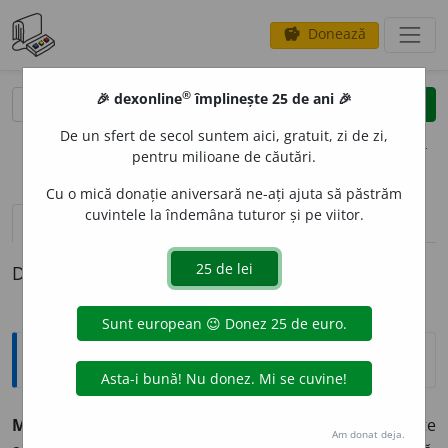
Donează
savings
®
®
🎉 dexonline
împlinește 25 de ani 🎉
caută
clear
search
De un sfert de secol suntem aici, gratuit, zi de zi,
opțiuni
pentru milioane de căutări.
Cu o mică donație aniversară ne-ați ajuta să păstrăm
cuvintele la îndemâna tuturor și pe viitor.
pronunție
(4)
volume_up
definiții (1)
Definiția cu ID-ul 18693:
Explicative DEX
METAF
I
ZIC, -Ă,
metafizici, -ce,
s. f.
,
s. m.
,
adj.
1.
S. f.
Parte
Am donat deja.