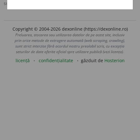
sursa:
MDA2 (2010)
adăugată de
blaurb.
acțiuni
Copyright © 2004-2026 dexonline (https://dexonline.ro)
Preluarea, stocarea sau utilizarea datelor de pe acest site, inclusiv
prin orice metode de extragere automată (web scraping, crawling),
sunt strict interzise fără acordul nostru prealabil scris, cu excepția
seturilor de date oferite oficial spre utilizare publică (vezi licența).
licență
confidențialitate
găzduit de
Hosterion