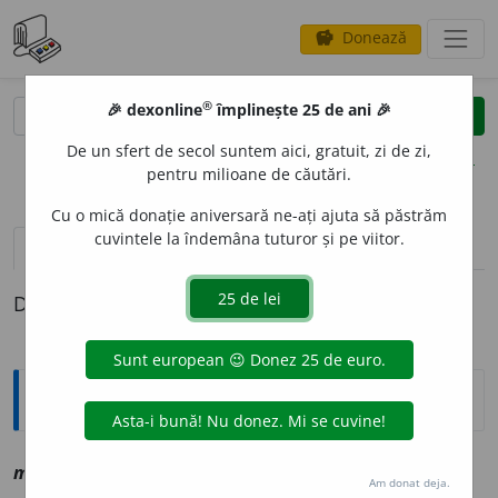
Donează
savings
®
®
🎉 dexonline
împlinește 25 de ani 🎉
caută
clear
search
De un sfert de secol suntem aici, gratuit, zi de zi,
opțiuni
pentru milioane de căutări.
Cu o mică donație aniversară ne-ați ajuta să păstrăm
cuvintele la îndemâna tuturor și pe viitor.
pronunție
(2)
volume_up
definiții (1)
Definiția cu ID-ul 1143799:
Explicative DEX
2
mestec
a
sf
vz
amesteca
Am donat deja.