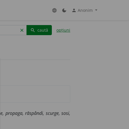
Anonim
language
dark_mode
person
caută
opțiuni
clear
search
nge, propaga, răspândi, scurge, sosi,