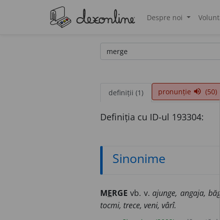
Despre noi
Volunt
®
pronunție
(50)
volume_up
definiții (1)
Definiția cu ID-ul 193304:
Sinonime
M
E
RGE
vb. v.
ajunge, angaja, băga
tocmi, trece, veni, vârî.