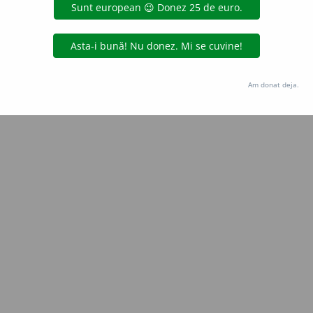
e
siveco
acțiuni
Copyright © 2004-2026 dexonline (https://dexonline.ro)
area datelor de pe acest site, inclusiv prin orice metode de extragere automată (web s
Am donat deja.
dul nostru prealabil scris, cu excepția seturilor de date oferite oficial spre utilizare pub
licență
confidențialitate
găzduit de
Hosterion