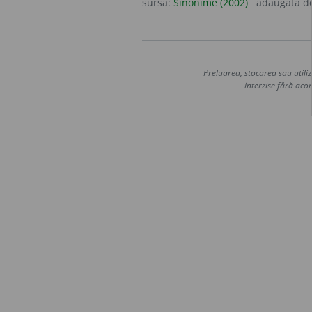
sursa:
Sinonime (2002)
adăugată d
Preluarea, stocarea sau utiliz
interzise fără acor