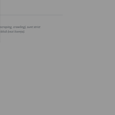
craping, crawling), sunt strict
lică (vezi licența).