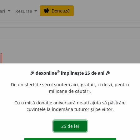
Donează
savings
ari
Resurse
®
🎉 dexonline
împlinește 25 de ani 🎉
De un sfert de secol suntem aici, gratuit, zi de zi, pentru
milioane de căutări.
Cu o mică donație aniversară ne-ați ajuta să păstrăm
cuvintele la îndemâna tuturor și pe viitor.
, curge, extinde, intra, încadra, tinde, lăți, pica, picura, preli