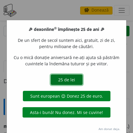
Donează
savings
®
®
🎉 dexonline
împlinește 25 de ani 🎉
caută
clear
search
De un sfert de secol suntem aici, gratuit, zi de zi,
opțiuni
pentru milioane de căutări.
Cu o mică donație aniversară ne-ați ajuta să păstrăm
cuvintele la îndemâna tuturor și pe viitor.
pronunție
(50)
volume_up
definiții (1)
Definiția cu ID-ul 1293001:
Ortografice DOOM
1
m
e
rge
(a ~)
(a o duce)
vb.
,
ind.
prez.
3
sg.
(
îmi
etc.)
Am donat deja.