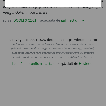
m
e
rge
,
perf. s.
3
sg.
(
îmi
etc.)
m
e
rse
,
m.m.c.p.
3
sg.
(
îmi
etc.)
mers
e
se
;
conj.
prez.
3
să
(
îmi, să-mi
)
me
a
rgă
;
ger.
merg
â
ndu(-mi)
;
part.
mers
sursa:
DOOM 3 (2021)
adăugată de
gall
acțiuni
Copyright © 2004-2026 dexonline (https://dexonline.ro)
Preluarea, stocarea sau utilizarea datelor de pe acest site, inclusiv
prin orice metode de extragere automată (web scraping, crawling),
sunt strict interzise fără acordul nostru prealabil scris, cu excepția
seturilor de date oferite oficial spre utilizare publică (vezi licența).
licență
confidențialitate
găzduit de
Hosterion