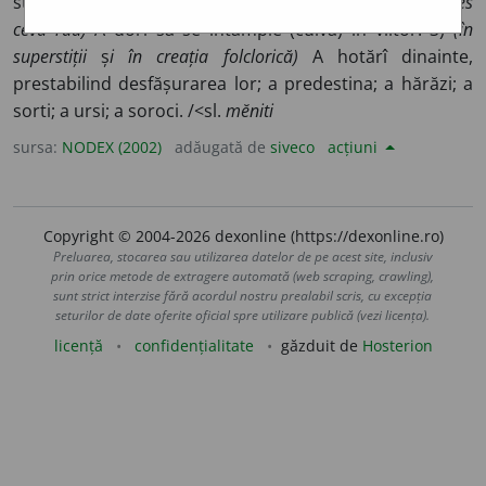
stabili din timp; a hotărî dinainte; a destina. 2)
(mai ales
ceva rău)
A dori să se întâmple (cuiva) în viitor. 3)
(în
superstiții
ș
i în creația folclorică)
A hotărî dinainte,
prestabilind desfășurarea lor; a predestina; a hărăzi; a
sorti; a ursi; a soroci. /<sl.
mĕniti
sursa:
NODEX (2002)
adăugată de
siveco
acțiuni
Copyright © 2004-2026 dexonline (https://dexonline.ro)
Preluarea, stocarea sau utilizarea datelor de pe acest site, inclusiv
prin orice metode de extragere automată (web scraping, crawling),
sunt strict interzise fără acordul nostru prealabil scris, cu excepția
seturilor de date oferite oficial spre utilizare publică (vezi licența).
licență
confidențialitate
găzduit de
Hosterion