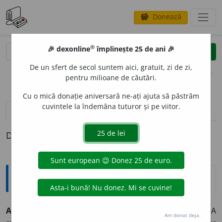
Donează
savings
®
®
🎉 dexonline
împlinește 25 de ani 🎉
caută
clear
search
De un sfert de secol suntem aici, gratuit, zi de zi,
opțiuni
pentru milioane de căutări.
Cu o mică donație aniversară ne-ați ajuta să păstrăm
cuvintele la îndemâna tuturor și pe viitor.
pronunție
(4)
volume_up
definiții (1)
Definiția cu ID-ul 342890:
Explicative DEX
A MEN
I
~
e
sc
tranz.
1)
(desfă
ș
urarea unor evenimente)
A
Am donat deja.