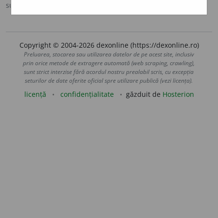
sursa:
MDA2 (2010)
adăugată de
blaurb.
acțiuni
Copyright © 2004-2026 dexonline (https://dexonline.ro)
Preluarea, stocarea sau utilizarea datelor de pe acest site, inclusiv
prin orice metode de extragere automată (web scraping, crawling),
sunt strict interzise fără acordul nostru prealabil scris, cu excepția
seturilor de date oferite oficial spre utilizare publică (vezi licența).
licență
confidențialitate
găzduit de
Hosterion