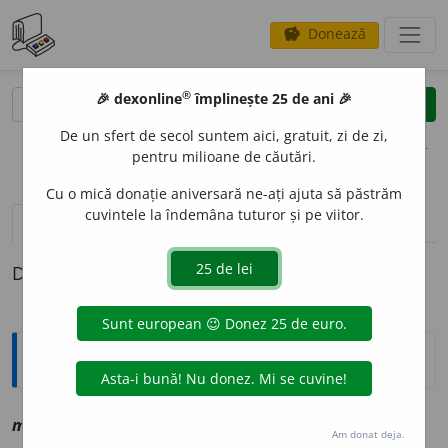
Donează
savings
®
®
🎉 dexonline
împlinește 25 de ani 🎉
caută
clear
search
De un sfert de secol suntem aici, gratuit, zi de zi,
opțiuni
pentru milioane de căutări.
Cu o mică donație aniversară ne-ați ajuta să păstrăm
cuvintele la îndemâna tuturor și pe viitor.
definiții (1)
Definiția cu ID-ul 1142776:
Explicative DEX
menghine
a
sf
vz
menghină
Am donat deja.