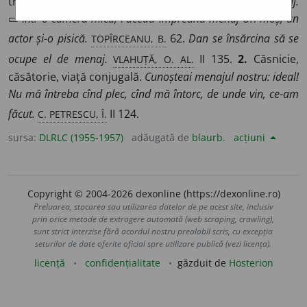
treburile casei, uneori ale bucătăriei).
Obiecte de menaj.
▭
Într-o cameră mică, Făceau împreună menaj Un moș, un
TOPÎRCEANU, B.
actor și-o pisică.
62.
Dan se însărcina să se
VLAHUȚĂ, O. AL.
ocupe el de menaj.
II 135.
2.
Căsnicie,
căsătorie, viață conjugală.
Cunoșteai menajul nostru: ideal!
Nu mă întreba cînd plec, cînd mă întorc, de unde vin, ce-am
C. PETRESCU, Î.
făcut.
II 124.
sursa:
DLRLC (1955-1957)
adăugată de
blaurb.
acțiuni
Copyright © 2004-2026 dexonline (https://dexonline.ro)
Preluarea, stocarea sau utilizarea datelor de pe acest site, inclusiv
prin orice metode de extragere automată (web scraping, crawling),
sunt strict interzise fără acordul nostru prealabil scris, cu excepția
seturilor de date oferite oficial spre utilizare publică (vezi licența).
licență
confidențialitate
găzduit de
Hosterion