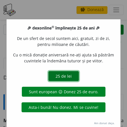
Donează
savings
®
®
🎉 dexonline
împlinește 25 de ani 🎉
caută
clear
search
De un sfert de secol suntem aici, gratuit, zi de zi,
opțiuni
pentru milioane de căutări.
Cu o mică donație aniversară ne-ați ajuta să păstrăm
cuvintele la îndemâna tuturor și pe viitor.
pronunție
(1)
volume_up
definiții (1)
Definiția cu ID-ul 918270:
Explicative DEX
MEN
A
J,
menajuri,
s. n.
1.
Gospodărie (limitată la
Am donat deja.