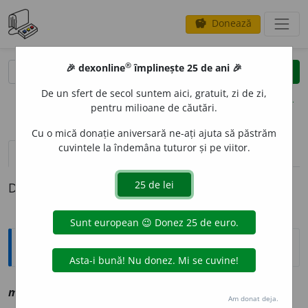
Donează
savings
®
®
🎉 dexonline
împlinește 25 de ani 🎉
caută
clear
search
De un sfert de secol suntem aici, gratuit, zi de zi,
opțiuni
pentru milioane de căutări.
Cu o mică donație aniversară ne-ați ajuta să păstrăm
cuvintele la îndemâna tuturor și pe viitor.
definiții (1)
Definiția cu ID-ul 1142551:
Explicative DEX
melodui
o
s, ~o
a
să
a
vz
melodios
Am donat deja.