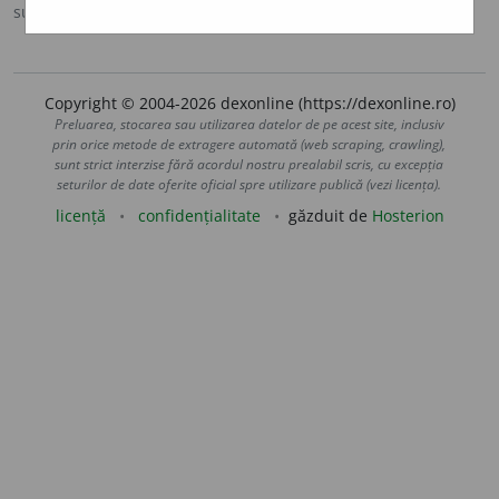
sursa:
MDA2 (2010)
adăugată de
blaurb.
acțiuni
Copyright © 2004-2026 dexonline (https://dexonline.ro)
Preluarea, stocarea sau utilizarea datelor de pe acest site, inclusiv
prin orice metode de extragere automată (web scraping, crawling),
sunt strict interzise fără acordul nostru prealabil scris, cu excepția
seturilor de date oferite oficial spre utilizare publică (vezi licența).
licență
confidențialitate
găzduit de
Hosterion