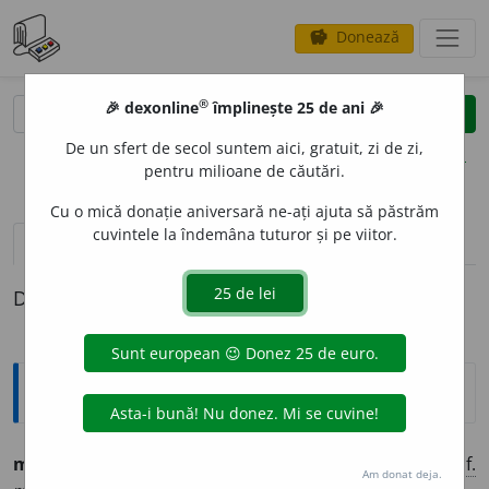
Donează
savings
®
®
🎉 dexonline
împlinește 25 de ani 🎉
caută
clear
search
De un sfert de secol suntem aici, gratuit, zi de zi,
opțiuni
pentru milioane de căutări.
Cu o mică donație aniversară ne-ați ajuta să păstrăm
cuvintele la îndemâna tuturor și pe viitor.
definiții (1)
Definiția cu ID-ul 1292865:
Ortografice DOOM
melodi
o
s
(
desp.
-di-os
)
adj.
m.
,
pl.
melodi
o
și
;
f.
Am donat deja.