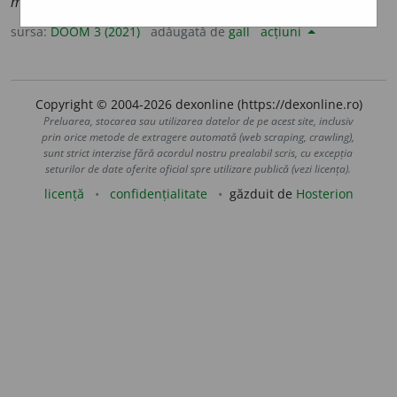
melodio
a
să
,
pl.
melodio
a
se
sursa:
DOOM 3 (2021)
adăugată de
gall
acțiuni
Copyright © 2004-2026 dexonline (https://dexonline.ro)
Preluarea, stocarea sau utilizarea datelor de pe acest site, inclusiv
prin orice metode de extragere automată (web scraping, crawling),
sunt strict interzise fără acordul nostru prealabil scris, cu excepția
seturilor de date oferite oficial spre utilizare publică (vezi licența).
licență
confidențialitate
găzduit de
Hosterion