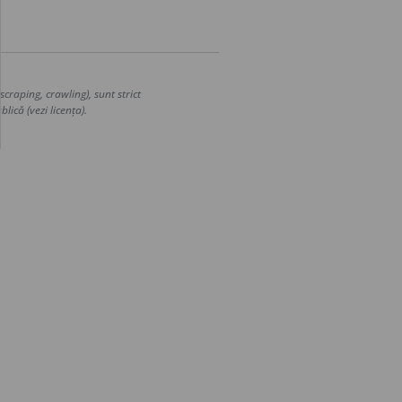
craping, crawling), sunt strict
lică (vezi licența).