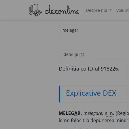
Despre noi
Volunt
®
definiții (1)
Definiția cu ID-ul 918226:
Explicative DEX
MELEG
A
R,
melegare,
s. n.
(Regio
lemn folosit la depunerea minere