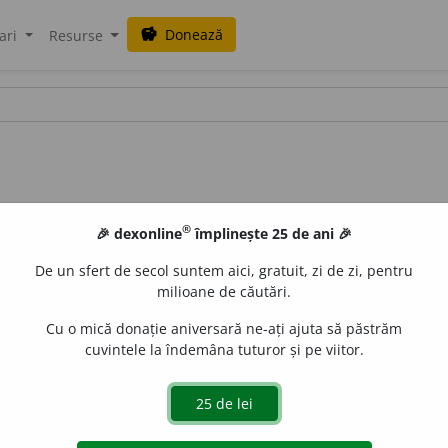
Donează
savings
ari
Resurse
®
🎉 dexonline
împlinește 25 de ani 🎉
De un sfert de secol suntem aici, gratuit, zi de zi, pentru
milioane de căutări.
Cu o mică donație aniversară ne-ați ajuta să păstrăm
cuvintele la îndemâna tuturor și pe viitor.
nal)
1.
Strat de pămînt amestecat cu gunoi în care se pun 
ului în șteampurile țărănești.