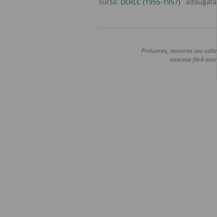
sursa:
DLRLC (1955-1957)
adăugată
Preluarea, stocarea sau utiliz
interzise fără acor