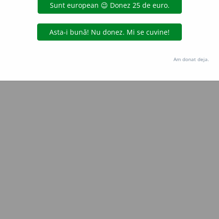
 de
blaurb.
acțiuni
Copyright © 2004-2026 dexonline (https://dexonline.ro)
area datelor de pe acest site, inclusiv prin orice metode de extragere automată (web s
Am donat deja.
dul nostru prealabil scris, cu excepția seturilor de date oferite oficial spre utilizare pub
licență
confidențialitate
găzduit de
Hosterion