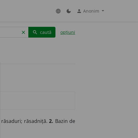
Anonim
language
dark_mode
person
caută
opțiuni
clear
search
răsaduri; răsadniță.
2.
Bazin de