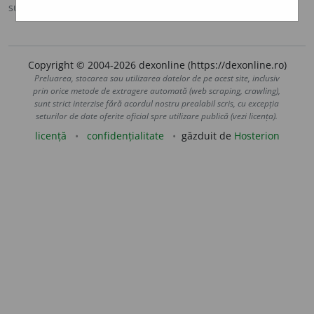
sursa:
DLR (1913-2010)
adăugată de
blaurb.
acțiuni
Copyright © 2004-2026 dexonline (https://dexonline.ro)
Preluarea, stocarea sau utilizarea datelor de pe acest site, inclusiv
prin orice metode de extragere automată (web scraping, crawling),
sunt strict interzise fără acordul nostru prealabil scris, cu excepția
seturilor de date oferite oficial spre utilizare publică (vezi licența).
licență
confidențialitate
găzduit de
Hosterion