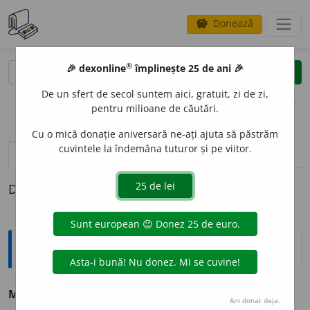
Donează
savings
®
®
🎉 dexonline
împlinește 25 de ani 🎉
caută
clear
search
De un sfert de secol suntem aici, gratuit, zi de zi,
opțiuni
pentru milioane de căutări.
Cu o mică donație aniversară ne-ați ajuta să păstrăm
cuvintele la îndemâna tuturor și pe viitor.
definiții (1)
Definiția cu ID-ul 1274522:
Tezaur
2
MELEGÁGHI
s. n. v.
melegar
.
Am donat deja.