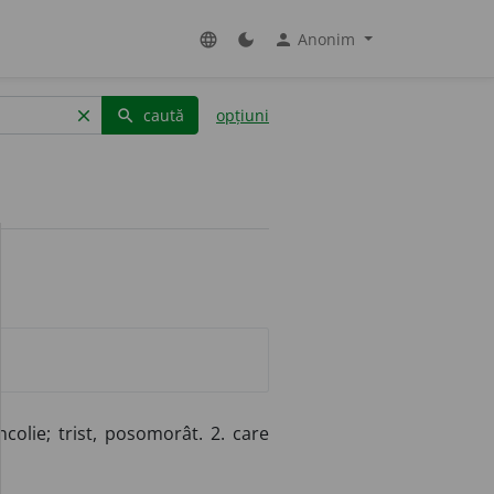
Anonim
language
dark_mode
person
caută
opțiuni
clear
search
colie; trist, posomorât. 2. care