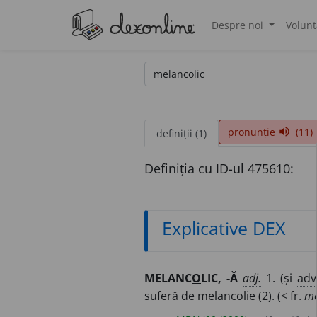
Despre noi
Volunt
®
pronunție
(11)
volume_up
definiții (1)
Definiția cu ID-ul 475610:
Explicative DEX
MELANC
O
LIC, -Ă
adj.
1. (și
adv
suferă de melancolie (2). (<
fr.
mé