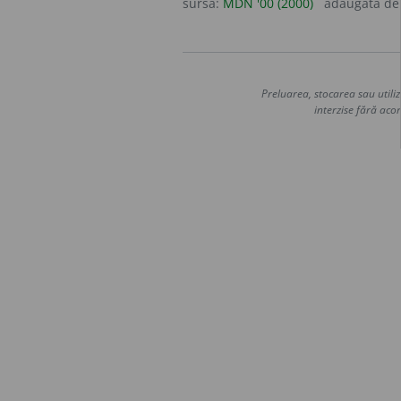
sursa:
MDN '00 (2000)
adăugată d
Preluarea, stocarea sau utiliz
interzise fără acor