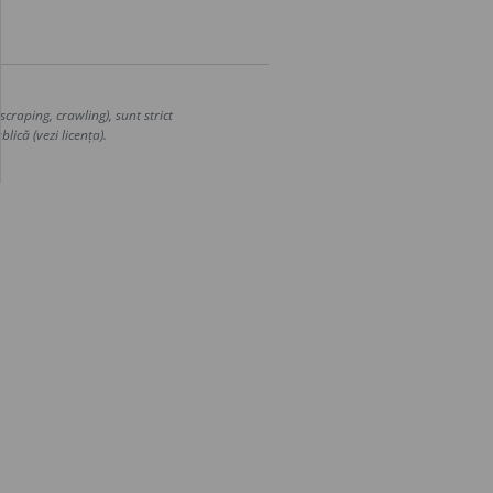
craping, crawling), sunt strict
lică (vezi licența).