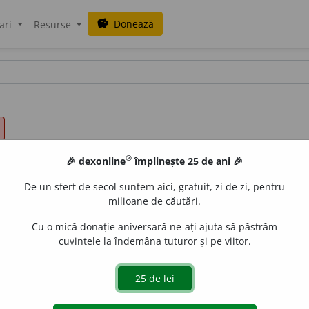
Donează
savings
ari
Resurse
®
🎉 dexonline
împlinește 25 de ani 🎉
De un sfert de secol suntem aici, gratuit, zi de zi, pentru
milioane de căutări.
Cu o mică donație aniversară ne-ați ajuta să păstrăm
cuvintele la îndemâna tuturor și pe viitor.
.
) stăpânit de melancolie; deprimat. ◊ care exprimă melan
lancolique
)