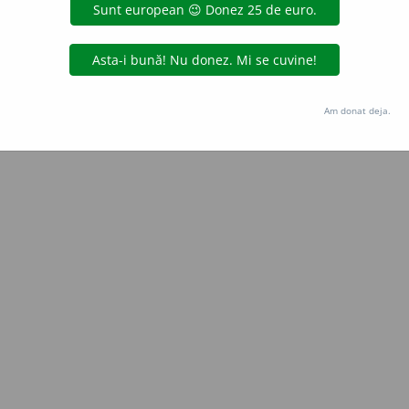
e
raduborza
acțiuni
Copyright © 2004-2026 dexonline (https://dexonline.ro)
area datelor de pe acest site, inclusiv prin orice metode de extragere automată (web s
Am donat deja.
dul nostru prealabil scris, cu excepția seturilor de date oferite oficial spre utilizare pub
licență
confidențialitate
găzduit de
Hosterion