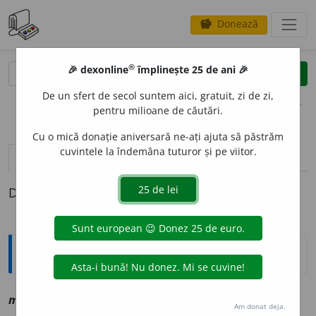
Donează
savings
®
®
🎉 dexonline
împlinește 25 de ani 🎉
caută
clear
search
De un sfert de secol suntem aici, gratuit, zi de zi,
opțiuni
pentru milioane de căutări.
Cu o mică donație aniversară ne-ați ajuta să păstrăm
cuvintele la îndemâna tuturor și pe viitor.
definiții (1)
Definiția cu ID-ul 1142105:
Explicative DEX
meh
a
nic, ~ă
s
,
a
vz
mecanic
Am donat deja.