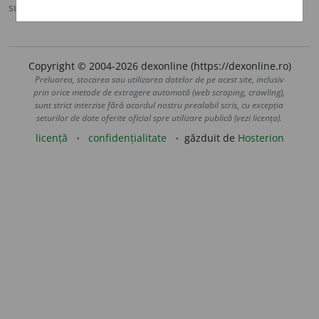
sursa:
MDA2 (2010)
adăugată de
blaurb.
acțiuni
Copyright © 2004-2026 dexonline (https://dexonline.ro)
Preluarea, stocarea sau utilizarea datelor de pe acest site, inclusiv
prin orice metode de extragere automată (web scraping, crawling),
sunt strict interzise fără acordul nostru prealabil scris, cu excepția
seturilor de date oferite oficial spre utilizare publică (vezi licența).
licență
confidențialitate
găzduit de
Hosterion