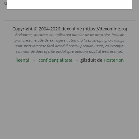
sursa:
MDA2 (2010)
adăugată de
blaurb.
acțiuni
Copyright © 2004-2026 dexonline (https://dexonline.ro)
Preluarea, stocarea sau utilizarea datelor de pe acest site, inclusiv
prin orice metode de extragere automată (web scraping, crawling),
sunt strict interzise fără acordul nostru prealabil scris, cu excepția
seturilor de date oferite oficial spre utilizare publică (vezi licența).
licență
confidențialitate
găzduit de
Hosterion