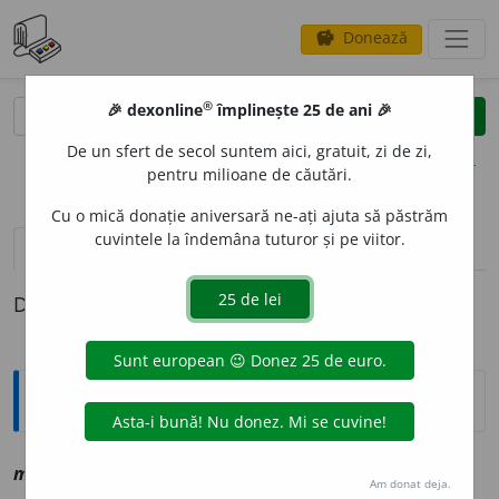
Donează
savings
®
®
🎉 dexonline
împlinește 25 de ani 🎉
caută
clear
search
De un sfert de secol suntem aici, gratuit, zi de zi,
opțiuni
pentru milioane de căutări.
Cu o mică donație aniversară ne-ați ajuta să păstrăm
cuvintele la îndemâna tuturor și pe viitor.
definiții (1)
Definiția cu ID-ul 1142103:
Explicative DEX
meh
a
lnic
sm
vz
mecanic
Am donat deja.