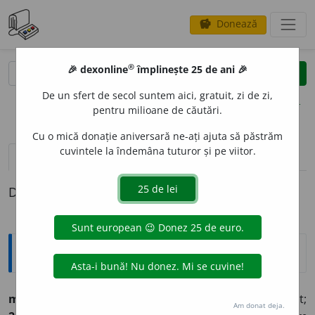
Donează
savings
®
®
🎉 dexonline
împlinește 25 de ani 🎉
caută
clear
search
De un sfert de secol suntem aici, gratuit, zi de zi,
opțiuni
pentru milioane de căutări.
Cu o mică donație aniversară ne-ați ajuta să păstrăm
cuvintele la îndemâna tuturor și pe viitor.
pronunție
(50)
volume_up
definiții (1)
Definiția cu ID-ul 803845:
Explicative DEX
mediu
a. mijlociu. ║ n.
1.
sunetul vocii între grav și acut;
Am donat deja.