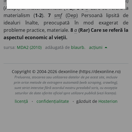
fr
matérialiste
,
ger
Materialist
]
1-4
smf
,
a
(
Îoc
idealist
)
(Adept) al materialismului (
1-2
).
5-6
a
Care se referă la
materialism (
1-2
).
7
smf
(
Dep
) Persoană lipsită de
idealuri înalte, preocupată în mod exagerat de
probleme practice, materiale.
8
a
(Rar) Care se referă la
aspectul economic al vieții.
sursa:
MDA2 (2010)
adăugată de
blaurb.
acțiuni
Copyright © 2004-2026 dexonline (https://dexonline.ro)
Preluarea, stocarea sau utilizarea datelor de pe acest site, inclusiv
prin orice metode de extragere automată (web scraping, crawling),
sunt strict interzise fără acordul nostru prealabil scris, cu excepția
seturilor de date oferite oficial spre utilizare publică (vezi licența).
licență
confidențialitate
găzduit de
Hosterion