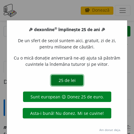
Donează
savings
®
®
🎉 dexonline
împlinește 25 de ani 🎉
caută
clear
search
De un sfert de secol suntem aici, gratuit, zi de zi,
opțiuni
pentru milioane de căutări.
Cu o mică donație aniversară ne-ați ajuta să păstrăm
cuvintele la îndemâna tuturor și pe viitor.
pronunție
(4)
volume_up
definiții (1)
Definiția cu ID-ul 1130440:
Explicative DEX
material
i
st, ~ă
[
At:
VALIAN, V. /
P:
~ri-a~
/
Pl
:
~
i
ști, ~e
/
E:
Am donat deja.