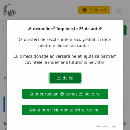
Donează
savings
®
®
🎉 dexonline
împlinește 25 de ani 🎉
caută
clear
search
De un sfert de secol suntem aici, gratuit, zi de zi,
opțiuni
pentru milioane de căutări.
Cu o mică donație aniversară ne-ați ajuta să păstrăm
cuvintele la îndemâna tuturor și pe viitor.
pronunție
(1)
volume_up
definiții (1)
Definiția cu ID-ul 475245:
Explicative DEX
MASCARP
O
NE
s. n.
preparat din lapte prins; specialitate
Am donat deja.