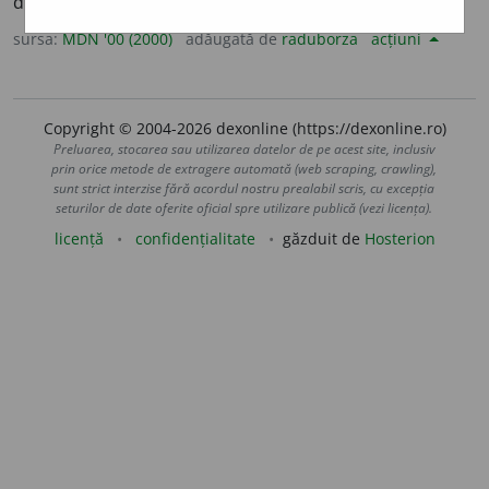
de brânză italienească. (<
it.
mascarpone
)
sursa:
MDN '00 (2000)
adăugată de
raduborza
acțiuni
Copyright © 2004-2026 dexonline (https://dexonline.ro)
Preluarea, stocarea sau utilizarea datelor de pe acest site, inclusiv
prin orice metode de extragere automată (web scraping, crawling),
sunt strict interzise fără acordul nostru prealabil scris, cu excepția
seturilor de date oferite oficial spre utilizare publică (vezi licența).
licență
confidențialitate
găzduit de
Hosterion