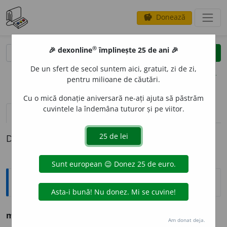
Donează
savings
®
®
🎉 dexonline
împlinește 25 de ani 🎉
caută
clear
search
De un sfert de secol suntem aici, gratuit, zi de zi,
opțiuni
pentru milioane de căutări.
Cu o mică donație aniversară ne-ați ajuta să păstrăm
cuvintele la îndemâna tuturor și pe viitor.
pronunție
(19)
volume_up
definiții (1)
Definiția cu ID-ul 746787:
Ortografice DOOM
mas
a
j
s. n.
,
pl.
mas
a
je
Am donat deja.