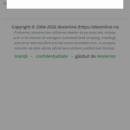
sursa:
DOOM 2 (2005)
adăugată de
raduborza
acțiuni
Copyright © 2004-2026 dexonline (https://dexonline.ro)
Preluarea, stocarea sau utilizarea datelor de pe acest site, inclusiv
prin orice metode de extragere automată (web scraping, crawling),
sunt strict interzise fără acordul nostru prealabil scris, cu excepția
seturilor de date oferite oficial spre utilizare publică (vezi licența).
licență
confidențialitate
găzduit de
Hosterion