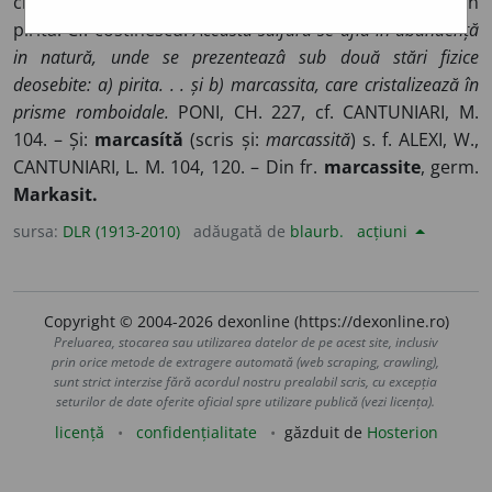
cristalizată, care la temperaturi înalte se transformă în
pirită. Cf. costinescu.
Această sulfură se află în abundență
in natură, unde se prezenteazâ sub două stări fizice
deosebite: a) pirita. . . și b) marcassita, care cristalizează în
prisme romboidale.
PONI, CH. 227, cf. CANTUNIARI, M.
104. – Și:
marcasítă
(scris și:
marcassită
) s. f. ALEXI, W.,
CANTUNIARI, L. M. 104, 120. – Din fr.
marcassite
, germ.
Markasit.
sursa:
DLR (1913-2010)
adăugată de
blaurb.
acțiuni
Copyright © 2004-2026 dexonline (https://dexonline.ro)
Preluarea, stocarea sau utilizarea datelor de pe acest site, inclusiv
prin orice metode de extragere automată (web scraping, crawling),
sunt strict interzise fără acordul nostru prealabil scris, cu excepția
seturilor de date oferite oficial spre utilizare publică (vezi licența).
licență
confidențialitate
găzduit de
Hosterion