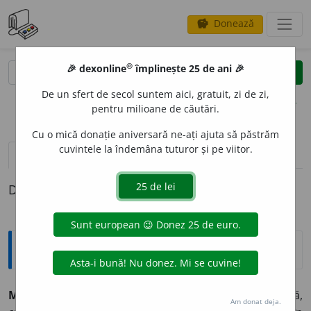
Donează
savings
®
®
🎉 dexonline
împlinește 25 de ani 🎉
caută
clear
search
De un sfert de secol suntem aici, gratuit, zi de zi,
opțiuni
pentru milioane de căutări.
Cu o mică donație aniversară ne-ați ajuta să păstrăm
cuvintele la îndemâna tuturor și pe viitor.
definiții (1)
Definiția cu ID-ul 1252407:
Tezaur
MARCASÍT
subst. (Mineral.) Sulfură de fier naturală,
Am donat deja.