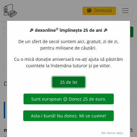
Donează
savings
®
®
🎉 dexonline
împlinește 25 de ani 🎉
caută
clear
search
De un sfert de secol suntem aici, gratuit, zi de zi,
opțiuni
pentru milioane de căutări.
Cu o mică donație aniversară ne-ați ajuta să păstrăm
cuvintele la îndemâna tuturor și pe viitor.
pronunție
(50)
volume_up
definiții (1)
Definiția cu ID-ul 1291146:
Ortografice DOOM
marc
a
(a ~)
vb.
,
ind.
prez.
1
sg.
march
e
z
, 3
marche
a
ză
;
Am donat deja.