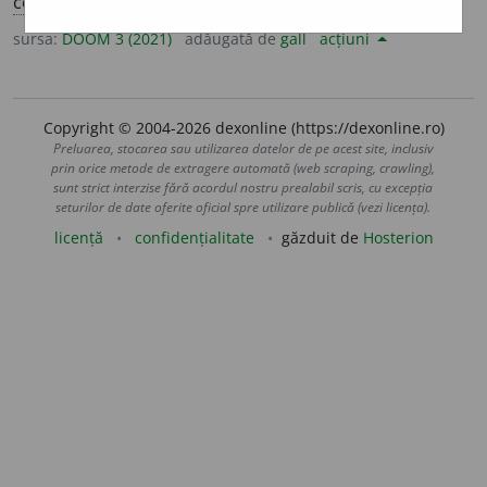
conj.
prez.
1
sg.
să march
e
z
, 3
să march
e
ze
sursa:
DOOM 3 (2021)
adăugată de
gall
acțiuni
Copyright © 2004-2026 dexonline (https://dexonline.ro)
Preluarea, stocarea sau utilizarea datelor de pe acest site, inclusiv
prin orice metode de extragere automată (web scraping, crawling),
sunt strict interzise fără acordul nostru prealabil scris, cu excepția
seturilor de date oferite oficial spre utilizare publică (vezi licența).
licență
confidențialitate
găzduit de
Hosterion