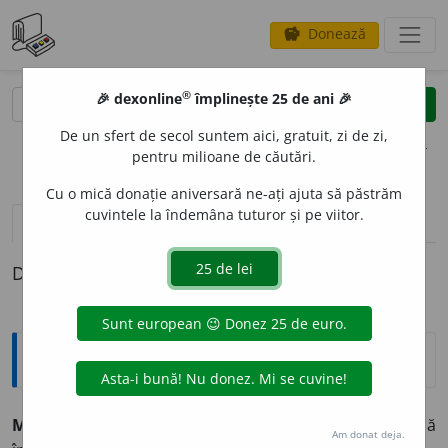
Donează
savings
®
®
🎉 dexonline
împlinește 25 de ani 🎉
caută
clear
search
De un sfert de secol suntem aici, gratuit, zi de zi,
opțiuni
pentru milioane de căutări.
Cu o mică donație aniversară ne-ați ajuta să păstrăm
cuvintele la îndemâna tuturor și pe viitor.
definiții (1)
Definiția cu ID-ul 475090:
Explicative DEX
MARAV
E
DI
s. m.
veche monedă măruntă spaniolă, până
Am donat deja.
[1]