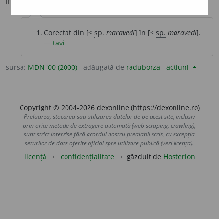
în
sec.
XVIII. (<
sp.
maravedí
)
Corectat din [<
sp.
maravedi
] în [<
sp.
maravedí
].
—
tavi
sursa:
MDN '00 (2000)
adăugată de
raduborza
acțiuni
Copyright © 2004-2026 dexonline (https://dexonline.ro)
Preluarea, stocarea sau utilizarea datelor de pe acest site, inclusiv
prin orice metode de extragere automată (web scraping, crawling),
sunt strict interzise fără acordul nostru prealabil scris, cu excepția
seturilor de date oferite oficial spre utilizare publică (vezi licența).
licență
confidențialitate
găzduit de
Hosterion