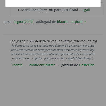
Mențiunea
invar.
nu pare justificată. —
gall
sursa:
Argou (2007)
adăugată de
blaurb.
acțiuni
Copyright © 2004-2026 dexonline (https://dexonline.ro)
Preluarea, stocarea sau utilizarea datelor de pe acest site, inclusiv
prin orice metode de extragere automată (web scraping, crawling),
sunt strict interzise fără acordul nostru prealabil scris, cu excepția
seturilor de date oferite oficial spre utilizare publică (vezi licența).
licență
confidențialitate
găzduit de
Hosterion