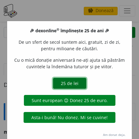
Donează
savings
®
®
🎉 dexonline
împlinește 25 de ani 🎉
caută
clear
search
De un sfert de secol suntem aici, gratuit, zi de zi,
opțiuni
pentru milioane de căutări.
Cu o mică donație aniversară ne-ați ajuta să păstrăm
cuvintele la îndemâna tuturor și pe viitor.
definiții (1)
Definiția cu ID-ul 526375:
Argou
[1]
manglitoare
s. f.
invar.
hoață.
Am donat deja.