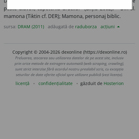
Demonul lăcomiei (DER). Mamonul dracilor, „mai mare
peste diavoli, căpetenia dracilor” (Bilțiu 2002). – Din sl.
mamona (Tiktin cf. DER); Mamona, personaj biblic.
sursa:
DRAM (2011)
adăugată de
raduborza
acțiuni
Copyright © 2004-2026 dexonline (https://dexonline.ro)
Preluarea, stocarea sau utilizarea datelor de pe acest site, inclusiv
prin orice metode de extragere automată (web scraping, crawling),
sunt strict interzise fără acordul nostru prealabil scris, cu excepția
seturilor de date oferite oficial spre utilizare publică (vezi licența).
licență
confidențialitate
găzduit de
Hosterion