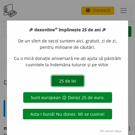
Donează
savings
®
®
🎉 dexonline
împlinește 25 de ani 🎉
caută
clear
search
De un sfert de secol suntem aici, gratuit, zi de zi,
opțiuni
pentru milioane de căutări.
Cu o mică donație aniversară ne-ați ajuta să păstrăm
cuvintele la îndemâna tuturor și pe viitor.
pronunție
(4)
volume_up
definiții (1)
Definiția cu ID-ul 712508:
Arhaisme și regionalisme
mam
o
n,
-i, s.m. – Diavolul banului (Țiplea 1906).
Am donat deja.