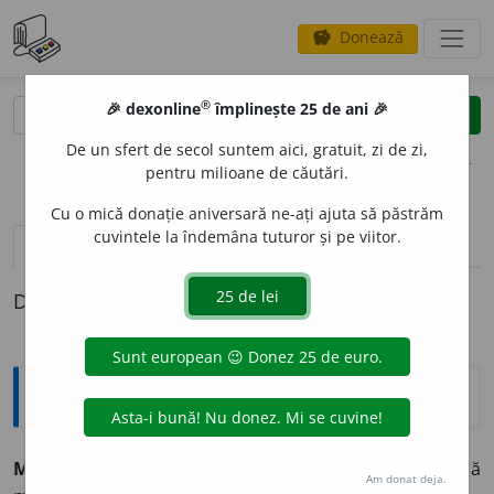
Donează
savings
®
®
🎉 dexonline
împlinește 25 de ani 🎉
caută
clear
search
De un sfert de secol suntem aici, gratuit, zi de zi,
opțiuni
pentru milioane de căutări.
Cu o mică donație aniversară ne-ați ajuta să păstrăm
cuvintele la îndemâna tuturor și pe viitor.
definiții (1)
Definiția cu ID-ul 378638:
Etimologice
MALAH
I
ST,
malah
i
ști,
s. m.
Persoană care practică
Am donat deja.