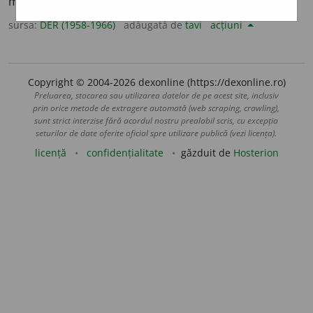
masturbația; onanist. (din
malahie
)
sursa:
DER (1958-1966)
adăugată de
tavi
acțiuni
Copyright © 2004-2026 dexonline (https://dexonline.ro)
Preluarea, stocarea sau utilizarea datelor de pe acest site, inclusiv
prin orice metode de extragere automată (web scraping, crawling),
sunt strict interzise fără acordul nostru prealabil scris, cu excepția
seturilor de date oferite oficial spre utilizare publică (vezi licența).
licență
confidențialitate
găzduit de
Hosterion