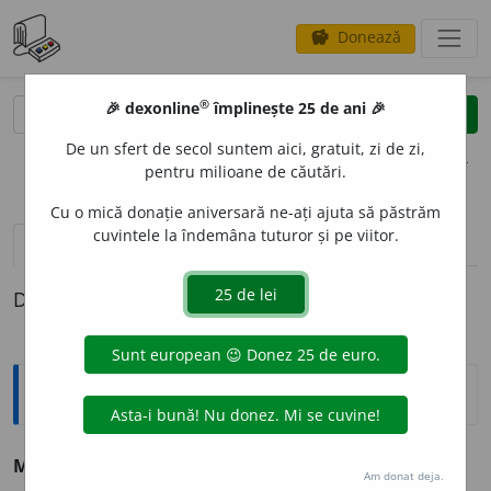
Donează
savings
®
®
🎉 dexonline
împlinește 25 de ani 🎉
caută
clear
search
De un sfert de secol suntem aici, gratuit, zi de zi,
opțiuni
pentru milioane de căutări.
Cu o mică donație aniversară ne-ați ajuta să păstrăm
cuvintele la îndemâna tuturor și pe viitor.
definiții (1)
Definiția cu ID-ul 192119:
Sinonime
MALAH
I
ST
adj., s. v.
onanist.
Am donat deja.