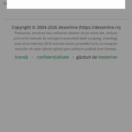
sursa:
Sinonime (2002)
adăugată de
siveco
acțiuni
Copyright © 2004-2026 dexonline (https://dexonline.ro)
Preluarea, stocarea sau utilizarea datelor de pe acest site, inclusiv
prin orice metode de extragere automată (web scraping, crawling),
sunt strict interzise fără acordul nostru prealabil scris, cu excepția
seturilor de date oferite oficial spre utilizare publică (vezi licența).
licență
confidențialitate
găzduit de
Hosterion