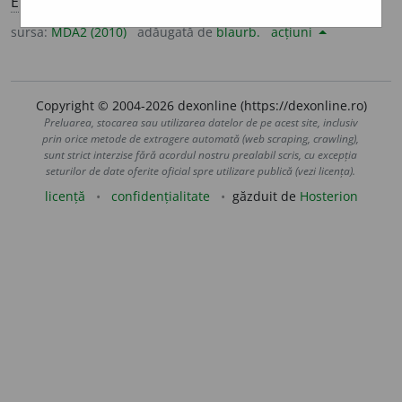
E:
malahi(e)
+
-an
] (
Înv
) Care practică onania
Si:
onanist.
sursa:
MDA2 (2010)
adăugată de
blaurb.
acțiuni
Copyright © 2004-2026 dexonline (https://dexonline.ro)
Preluarea, stocarea sau utilizarea datelor de pe acest site, inclusiv
prin orice metode de extragere automată (web scraping, crawling),
sunt strict interzise fără acordul nostru prealabil scris, cu excepția
seturilor de date oferite oficial spre utilizare publică (vezi licența).
licență
confidențialitate
găzduit de
Hosterion