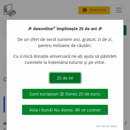
Donează
savings
®
®
🎉 dexonline
împlinește 25 de ani 🎉
caută
clear
search
De un sfert de secol suntem aici, gratuit, zi de zi,
opțiuni
pentru milioane de căutări.
Cu o mică donație aniversară ne-ați ajuta să păstrăm
cuvintele la îndemâna tuturor și pe viitor.
definiții (1)
Definiția cu ID-ul 1128066:
Explicative DEX
malahi
a
n, ~ă
a
[
At:
(
a.
1650)
ap.
TDRG /
V:
~achi~
/
Pl
: ? /
Am donat deja.