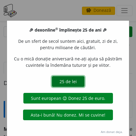
Donează
savings
®
®
🎉 dexonline
împlinește 25 de ani 🎉
caută
clear
search
De un sfert de secol suntem aici, gratuit, zi de zi,
opțiuni
pentru milioane de căutări.
Cu o mică donație aniversară ne-ați ajuta să păstrăm
cuvintele la îndemâna tuturor și pe viitor.
pronunție
(50)
volume_up
definiții (1)
Definiția cu ID-ul 342143:
Explicative DEX
MAJOR
A
T
n.
1) Vârstă la care o persoană beneficiază de
Am donat deja.