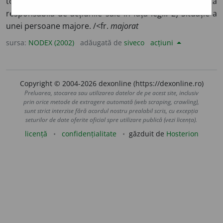
toate drepturile civile și politice, devenind totodată
responsabilă de acțiunile sale în fața legii. 2) Situație a
unei persoane majore. /<fr.
majorat
sursa:
NODEX (2002)
adăugată de
siveco
acțiuni
Copyright © 2004-2026 dexonline (https://dexonline.ro)
Preluarea, stocarea sau utilizarea datelor de pe acest site, inclusiv
prin orice metode de extragere automată (web scraping, crawling),
sunt strict interzise fără acordul nostru prealabil scris, cu excepția
seturilor de date oferite oficial spre utilizare publică (vezi licența).
licență
confidențialitate
găzduit de
Hosterion