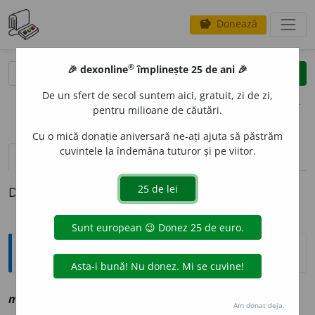
Donează
savings
®
®
🎉 dexonline
împlinește 25 de ani 🎉
caută
clear
search
De un sfert de secol suntem aici, gratuit, zi de zi,
opțiuni
pentru milioane de căutări.
Cu o mică donație aniversară ne-ați ajuta să păstrăm
cuvintele la îndemâna tuturor și pe viitor.
definiții (1)
Definiția cu ID-ul 1127931:
Explicative DEX
majest
o
s, ~o
a
să
a
vz
maiestuos
Am donat deja.