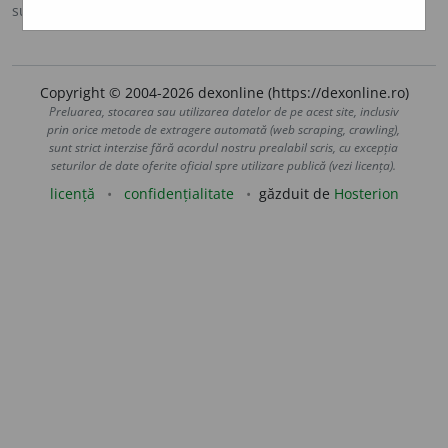
sursa:
MDA2 (2010)
adăugată de
blaurb.
acțiuni
Copyright © 2004-2026 dexonline (https://dexonline.ro)
Preluarea, stocarea sau utilizarea datelor de pe acest site, inclusiv
prin orice metode de extragere automată (web scraping, crawling),
sunt strict interzise fără acordul nostru prealabil scris, cu excepția
seturilor de date oferite oficial spre utilizare publică (vezi licența).
licență
confidențialitate
găzduit de
Hosterion