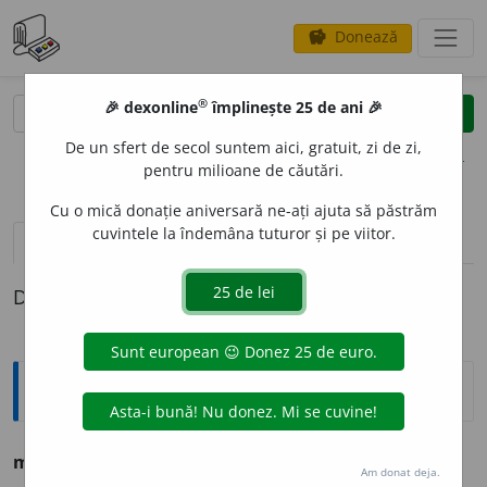
Donează
savings
®
®
🎉 dexonline
împlinește 25 de ani 🎉
caută
clear
search
De un sfert de secol suntem aici, gratuit, zi de zi,
opțiuni
pentru milioane de căutări.
Cu o mică donație aniversară ne-ați ajuta să păstrăm
cuvintele la îndemâna tuturor și pe viitor.
pronunție
(9)
volume_up
definiții (1)
Definiția cu ID-ul 746289:
Ortografice DOOM
magn
i
fic
adj.
m.
,
pl.
magn
i
fici;
f.
magn
i
fică,
pl.
magn
i
fice
Am donat deja.