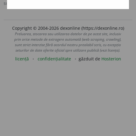
sursa:
DOOM 2 (2005)
adăugată de
raduborza
acțiuni
Copyright © 2004-2026 dexonline (https://dexonline.ro)
Preluarea, stocarea sau utilizarea datelor de pe acest site, inclusiv
prin orice metode de extragere automată (web scraping, crawling),
sunt strict interzise fără acordul nostru prealabil scris, cu excepția
seturilor de date oferite oficial spre utilizare publică (vezi licența).
licență
confidențialitate
găzduit de
Hosterion