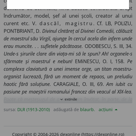
contribuții (deosebit de) valoroase într-un anumit
domeniu de activitate, fiind adesea considerată drept
îndrumător, model, șef al unei școli, creator al unui
curent etc. V.
dascăl, magistru
. Cf. LB, POLIZU,
PONTBRIANT, D.
Divinul cîntăreț al Divinei Comedii, călăuzit
de maestrul său Virgil, ajunge în cercul acela din infern unde
erau muncite. . . sufletele păcătoase.
ODOBESCU, S. III, 34.
Unde-s șirurile clare din viața-mi să le spun? Ah! organele-s
sfărmate și maestrul e nebun!
EMiNESCU, O. I, 158.
Pe
complexa claviatură a unei imense orge, un titan maestru-
organist lucrează
,
fără un moment de repaos, un preludiu
haotic fără soluțiune.
CARAGIALE, O. III, 69.
Am iubit cu
pasiune pe maeștrii romanului francez din veacul al XlX-lea.
Poate că meșteșugul de a scrie l-am învățat, în parte, de la
extinde
expand_more
ei.
GALACTiON, O. 19.
E o veche revărsare de lumină din
sursa:
DLR (1913-2010)
adăugată de
blaurb.
acțiuni
peisagiile marilor maeștri olandezi.
SADOVEANU, O. IX,
299.
Fotografiile marilor maeștri ai timpului... cu dedicații
elogioase către Ceaikovski.
STANCU, U.R.S.S. 89. ◊ (Ca
Copyright © 2004-2026 dexonline (https://dexonline.ro)