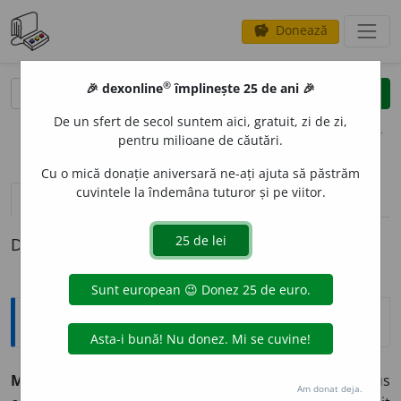
Donează
savings
®
®
🎉 dexonline
împlinește 25 de ani 🎉
caută
clear
search
De un sfert de secol suntem aici, gratuit, zi de zi,
opțiuni
pentru milioane de căutări.
Cu o mică donație aniversară ne-ați ajuta să păstrăm
cuvintele la îndemâna tuturor și pe viitor.
pronunție
(50)
volume_up
definiții (1)
Definiția cu ID-ul 1250996:
Tezaur
2
MA
E
STRU
, -Ă
s. m. și f.
1.
Persoană care a adus
Am donat deja.