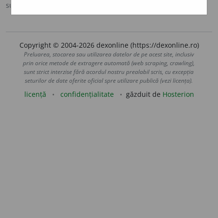
sursa:
Sinonime (2002)
adăugată de
siveco
acțiuni
Copyright © 2004-2026 dexonline (https://dexonline.ro)
Preluarea, stocarea sau utilizarea datelor de pe acest site, inclusiv
prin orice metode de extragere automată (web scraping, crawling),
sunt strict interzise fără acordul nostru prealabil scris, cu excepția
seturilor de date oferite oficial spre utilizare publică (vezi licența).
licență
confidențialitate
găzduit de
Hosterion