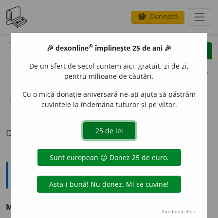
Donează
savings
®
®
🎉 dexonline
împlinește 25 de ani 🎉
caută
clear
search
De un sfert de secol suntem aici, gratuit, zi de zi,
opțiuni
pentru milioane de căutări.
Cu o mică donație aniversară ne-ați ajuta să păstrăm
cuvintele la îndemâna tuturor și pe viitor.
pronunție
(50)
volume_up
definiții (1)
Definiția cu ID-ul 191960:
Sinonime
MAD
A
M
s. v.
doamnă.
Am donat deja.