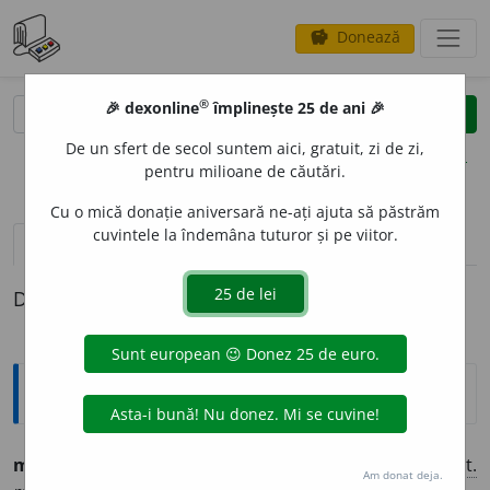
Donează
savings
®
®
🎉 dexonline
împlinește 25 de ani 🎉
caută
clear
search
De un sfert de secol suntem aici, gratuit, zi de zi,
opțiuni
pentru milioane de căutări.
Cu o mică donație aniversară ne-ați ajuta să păstrăm
cuvintele la îndemâna tuturor și pe viitor.
definiții (1)
Definiția cu ID-ul 1290711:
Ortografice DOOM
macronucl
e
u
(
desp.
ma-cro-nu-cleu
)
s.
n.
,
art.
Am donat deja.