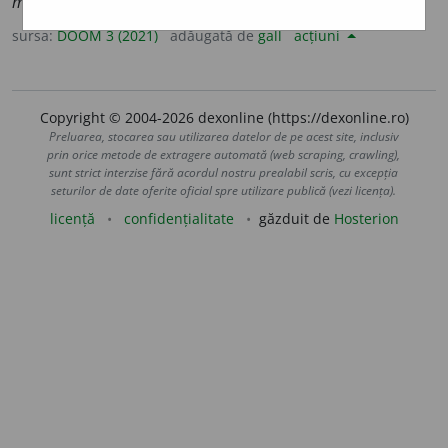
macronucl
e
ul
;
pl.
macronucl
e
e
sursa:
DOOM 3 (2021)
adăugată de
gall
acțiuni
Copyright © 2004-2026 dexonline (https://dexonline.ro)
Preluarea, stocarea sau utilizarea datelor de pe acest site, inclusiv
prin orice metode de extragere automată (web scraping, crawling),
sunt strict interzise fără acordul nostru prealabil scris, cu excepția
seturilor de date oferite oficial spre utilizare publică (vezi licența).
licență
confidențialitate
găzduit de
Hosterion