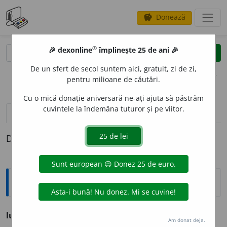
Donează
savings
®
®
🎉 dexonline
împlinește 25 de ani 🎉
caută
clear
search
De un sfert de secol suntem aici, gratuit, zi de zi,
opțiuni
pentru milioane de căutări.
Cu o mică donație aniversară ne-ați ajuta să păstrăm
cuvintele la îndemâna tuturor și pe viitor.
pronunție
(50)
volume_up
definiții (1)
Definiția cu ID-ul 751526:
Ortografice DOOM
lupt
a
(a ~)
vb.
,
ind.
prez.
3
l
u
ptă
Am donat deja.