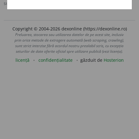
sursa:
DOOM 2 (2005)
adăugată de
raduborza
acțiuni
Copyright © 2004-2026 dexonline (https://dexonline.ro)
Preluarea, stocarea sau utilizarea datelor de pe acest site, inclusiv
prin orice metode de extragere automată (web scraping, crawling),
sunt strict interzise fără acordul nostru prealabil scris, cu excepția
seturilor de date oferite oficial spre utilizare publică (vezi licența).
licență
confidențialitate
găzduit de
Hosterion