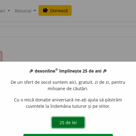
Donează
savings
ari
Resurse
®
🎉 dexonline
împlinește 25 de ani 🎉
De un sfert de secol suntem aici, gratuit, zi de zi, pentru
milioane de căutări.
Cu o mică donație aniversară ne-ați ajuta să păstrăm
cuvintele la îndemâna tuturor și pe viitor.
iona depunând eforturi susținute (fizice sau intelectuale)
b
a presta o muncă foarte grea, obosind peste măsură. 2) A e
 medic.
3) A depune un efort fizic sau/și intelectual susți