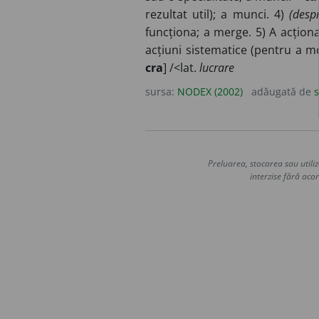
rezultat util); a munci. 4)
(desp
funcționa; a merge. 5) A acțion
acțiuni sistematice (pentru a mo
cra
] /<lat.
lucrare
sursa:
NODEX (2002)
adăugată de
s
Preluarea, stocarea sau utiliz
interzise fără acor