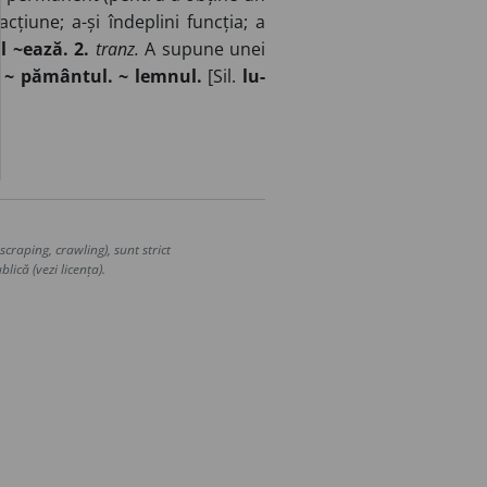
acțiune; a-și îndeplini funcția; a
 ~ează. 2.
tranz.
A supune unei
.
~ pământul. ~ lemnul.
[Sil.
lu-
craping, crawling), sunt strict
lică (vezi licența).