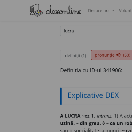
Despre noi
Volunt
®
pronunție
(50)
volume_up
definiții (1)
Definiția cu ID-ul 341906:
Explicative DEX
A LUCR
A
~
e
z 1.
intranz.
1) A acț
uzină. ~ din greu. ◊ ~ ca un ro
sau o specialitate; a munci.
~ ca