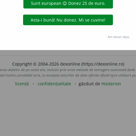
re mecanisme, vehicule, organe, mașini, aparate etc.)
A fi în 
a în mod eficace; a avea efect.
Legea ~ează. Medicamentul
difica forma, a face folositor etc.); a modifica prin muncă
Am donat deja.
iveco
acțiuni
Copyright © 2004-2026 dexonline (https://dexonline.ro)
area datelor de pe acest site, inclusiv prin orice metode de extragere automată (web s
dul nostru prealabil scris, cu excepția seturilor de date oferite oficial spre utilizare pub
licență
confidențialitate
găzduit de
Hosterion