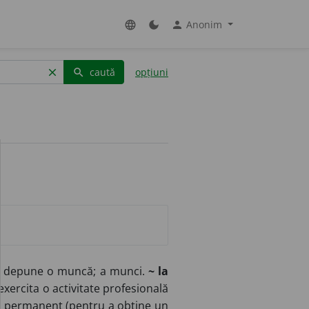
Anonim
language
dark_mode
person
caută
opțiuni
clear
search
; a depune o muncă; a munci.
~ la
xercita o activitate profesională
nut permanent (pentru a obține un