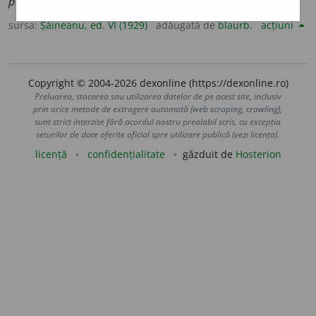
pământ;
2.
ceea ce se câștigă într’o loterie (=fr.
lot
).
sursa:
Șăineanu, ed. VI (1929)
adăugată de
blaurb.
acțiuni
Copyright © 2004-2026 dexonline (https://dexonline.ro)
Preluarea, stocarea sau utilizarea datelor de pe acest site, inclusiv
prin orice metode de extragere automată (web scraping, crawling),
sunt strict interzise fără acordul nostru prealabil scris, cu excepția
seturilor de date oferite oficial spre utilizare publică (vezi licența).
licență
confidențialitate
găzduit de
Hosterion