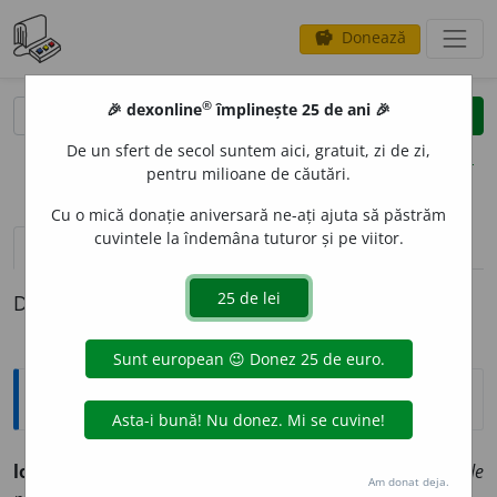
Donează
savings
®
®
🎉 dexonline
împlinește 25 de ani 🎉
caută
clear
search
De un sfert de secol suntem aici, gratuit, zi de zi,
opțiuni
pentru milioane de căutări.
Cu o mică donație aniversară ne-ați ajuta să păstrăm
cuvintele la îndemâna tuturor și pe viitor.
pronunție
(50)
volume_up
definiții (1)
Definiția cu ID-ul 802392:
Explicative DEX
lot
n.
1.
porțiune dintr’un tot ce se împarte:
loturi de
Am donat deja.