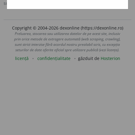
sursa:
DEX '98 (1998)
adăugată de
LauraGellner
acțiuni
Copyright © 2004-2026 dexonline (https://dexonline.ro)
Preluarea, stocarea sau utilizarea datelor de pe acest site, inclusiv
prin orice metode de extragere automată (web scraping, crawling),
sunt strict interzise fără acordul nostru prealabil scris, cu excepția
seturilor de date oferite oficial spre utilizare publică (vezi licența).
licență
confidențialitate
găzduit de
Hosterion