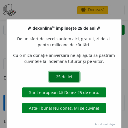
Donează
savings
®
®
🎉 dexonline
împlinește 25 de ani 🎉
caută
clear
search
De un sfert de secol suntem aici, gratuit, zi de zi,
opțiuni
pentru milioane de căutări.
Cu o mică donație aniversară ne-ați ajuta să păstrăm
cuvintele la îndemâna tuturor și pe viitor.
definiții (1)
Definiția cu ID-ul 45089:
Explicative DEX
LOCAȚI
U
NE
s. f.
v.
locație.
Am donat deja.